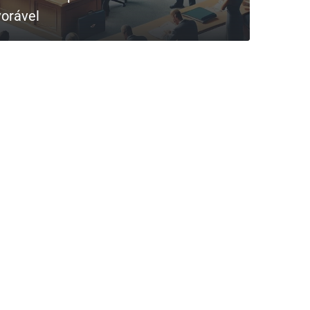
vorável
0