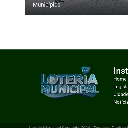
Municípios
LEIA MAIS
Ins
Home
Legisl
Cidad
Notíci