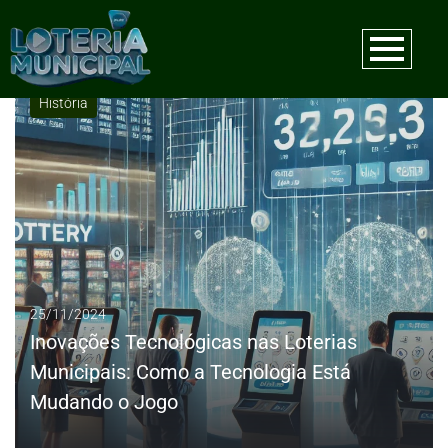
Tag:
Big Data
História
25/11/2024
Inovações Tecnológicas nas Loterias
Municipais: Como a Tecnologia Está
Mudando o Jogo