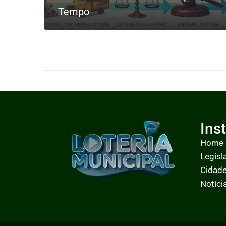
Tempo
LEIA MAIS
Ins
Home
Legisl
Cidad
Notíci