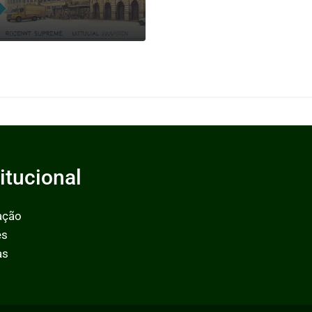
0
titucional
ação
es
as