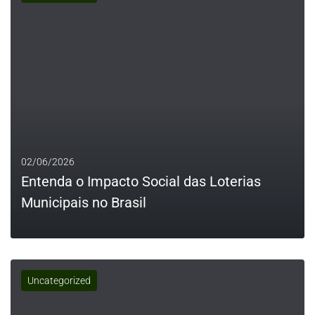
0
LEIA MAIS
02/06/2026
Entenda o Impacto Social das Loterias
Municipais no Brasil
Uncategorized