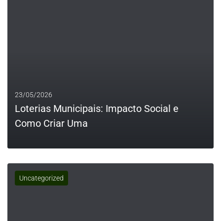
0
LEIA MAIS
23/05/2026
Loterias Municipais: Impacto Social e
Como Criar Uma
Uncategorized
0
LEIA MAIS