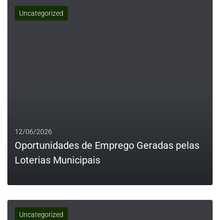
Uncategorized
0
LEIA MAIS
12/06/2026
Oportunidades de Emprego Geradas pelas
Loterias Municipais
Uncategorized