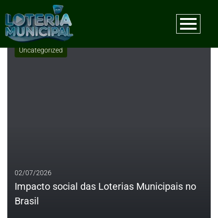
Autor:
mauricioarashiro@gmail.com
Uncategorized
02/07/2026
Impacto social das Loterias Municipais no
Brasil