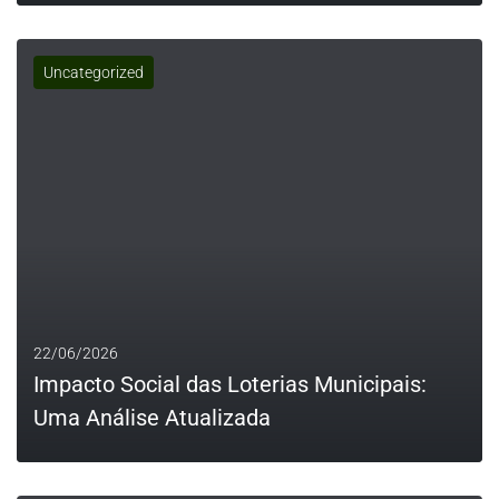
Uncategorized
0
LEIA MAIS
22/06/2026
Impacto Social das Loterias Municipais:
Uma Análise Atualizada