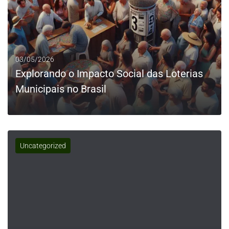
03/05/2026
Explorando o Impacto Social das Loterias
Municipais no Brasil
Uncategorized
0
LEIA MAIS