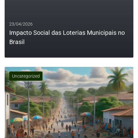
23/04/2026
Impacto Social das Loterias Municipais no
Brasil
Uncategorized
0
LEIA MAIS