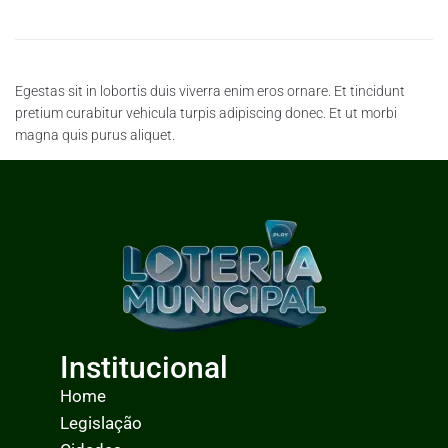
Egestas sit in lobortis duis viverra enim eros ornare. Et tincidunt
pretium curabitur vehicula turpis adipiscing donec. Et ut morbi
magna quis purus aliquet.
Institucional
Home
Legislação