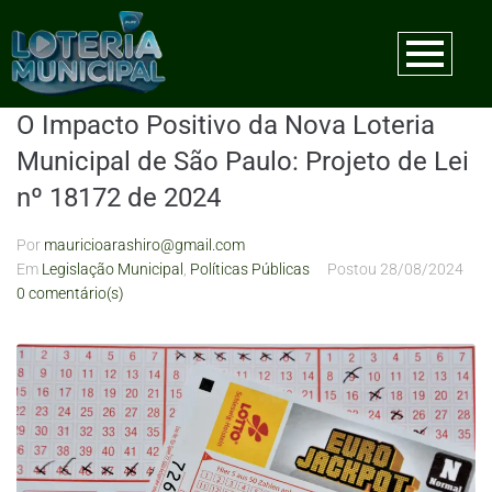
O Impacto Positivo da Nova Loteria
Municipal de São Paulo: Projeto de Lei
nº 18172 de 2024
Por
mauricioarashiro@gmail.com
Em
Legislação Municipal
,
Políticas Públicas
Postou
28/08/2024
0 comentário(s)