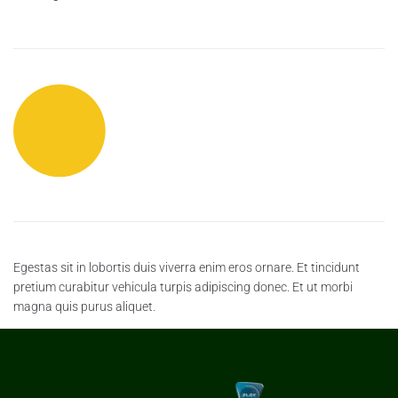
Egestas sit in lobortis duis viverra enim eros ornare. Et tincidunt
pretium curabitur vehicula turpis adipiscing donec. Et ut morbi
magna quis purus aliquet.